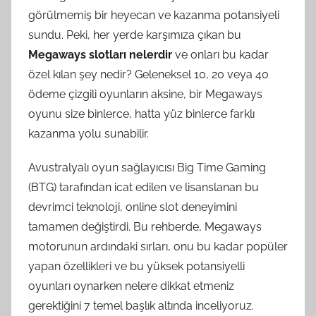
görülmemiş bir heyecan ve kazanma potansiyeli
sundu. Peki, her yerde karşımıza çıkan bu
Megaways slotları nelerdir
ve onları bu kadar
özel kılan şey nedir? Geleneksel 10, 20 veya 40
ödeme çizgili oyunların aksine, bir Megaways
oyunu size binlerce, hatta yüz binlerce farklı
kazanma yolu sunabilir.
Avustralyalı oyun sağlayıcısı Big Time Gaming
(BTG) tarafından icat edilen ve lisanslanan bu
devrimci teknoloji, online slot deneyimini
tamamen değiştirdi. Bu rehberde, Megaways
motorunun ardındaki sırları, onu bu kadar popüler
yapan özellikleri ve bu yüksek potansiyelli
oyunları oynarken nelere dikkat etmeniz
gerektiğini 7 temel başlık altında inceliyoruz.