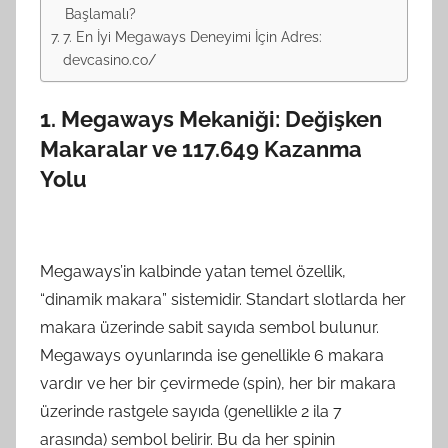
Başlamalı?
7. En İyi Megaways Deneyimi İçin Adres:
devcasino.co/
1. Megaways Mekaniği: Değişken
Makaralar ve 117.649 Kazanma
Yolu
Megaways’in kalbinde yatan temel özellik,
“dinamik makara” sistemidir. Standart slotlarda her
makara üzerinde sabit sayıda sembol bulunur.
Megaways oyunlarında ise genellikle 6 makara
vardır ve her bir çevirmede (spin), her bir makara
üzerinde rastgele sayıda (genellikle 2 ila 7
arasında) sembol belirir. Bu da her spinin