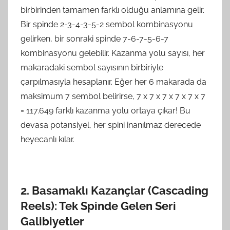
birbirinden tamamen farklı olduğu anlamına gelir.
Bir spinde 2-3-4-3-5-2 sembol kombinasyonu
gelirken, bir sonraki spinde 7-6-7-5-6-7
kombinasyonu gelebilir. Kazanma yolu sayısı, her
makaradaki sembol sayısının birbiriyle
çarpılmasıyla hesaplanır. Eğer her 6 makarada da
maksimum 7 sembol belirirse, 7 x 7 x 7 x 7 x 7 x 7
= 117.649 farklı kazanma yolu ortaya çıkar! Bu
devasa potansiyel, her spini inanılmaz derecede
heyecanlı kılar.
2. Basamaklı Kazançlar (Cascading
Reels): Tek Spinde Gelen Seri
Galibiyetler