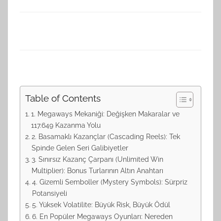
Table of Contents
1. Megaways Mekaniği: Değişken Makaralar ve
117.649 Kazanma Yolu
2. Basamaklı Kazançlar (Cascading Reels): Tek
Spinde Gelen Seri Galibiyetler
3. Sınırsız Kazanç Çarpanı (Unlimited Win
Multiplier): Bonus Turlarının Altın Anahtarı
4. Gizemli Semboller (Mystery Symbols): Sürpriz
Potansiyeli
5. Yüksek Volatilite: Büyük Risk, Büyük Ödül
6. En Popüler Megaways Oyunları: Nereden