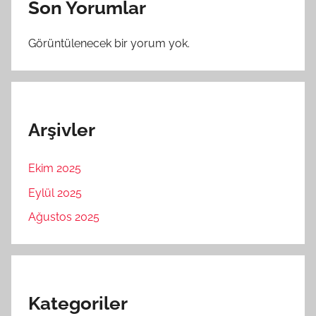
Son Yorumlar
Görüntülenecek bir yorum yok.
Arşivler
Ekim 2025
Eylül 2025
Ağustos 2025
Kategoriler