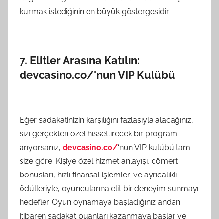
kurmak istediğinin en büyük göstergesidir.
7. Elitler Arasına Katılın:
devcasino.co/'nun VIP Kulübü
Eğer sadakatinizin karşılığını fazlasıyla alacağınız,
sizi gerçekten özel hissettirecek bir program
arıyorsanız,
devcasino.co/
‘nun VIP kulübü tam
size göre. Kişiye özel hizmet anlayışı, cömert
bonusları, hızlı finansal işlemleri ve ayrıcalıklı
ödülleriyle, oyuncularına elit bir deneyim sunmayı
hedefler. Oyun oynamaya başladığınız andan
itibaren sadakat puanları kazanmaya başlar ve