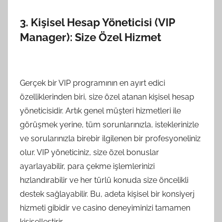
3. Kişisel Hesap Yöneticisi (VIP
Manager): Size Özel Hizmet
Gerçek bir VIP programının en ayırt edici
özelliklerinden biri, size özel atanan kişisel hesap
yöneticisidir. Artık genel müşteri hizmetleri ile
görüşmek yerine, tüm sorunlarınızla, isteklerinizle
ve sorularınızla birebir ilgilenen bir profesyoneliniz
olur. VIP yöneticiniz, size özel bonuslar
ayarlayabilir, para çekme işlemlerinizi
hızlandırabilir ve her türlü konuda size öncelikli
destek sağlayabilir. Bu, adeta kişisel bir konsiyerj
hizmeti gibidir ve casino deneyiminizi tamamen
kişiselleştirir.