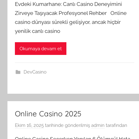
Evdeki Kumarhane: Canlı Casino Deneyimini
Zirveye Taşıyacak Profesyonel Rehber Online
casino dünyası sürekli gelişiyor, ancak hiçbir
yenilik canlı casino
Okumaya devam et
DevCasino
Online Casino 2025
Ekim 16, 2025
tarihinde gönderilmiş
admin
tarafından
Online Casino Seçerken Yapılan 6 Ölümcül Hata