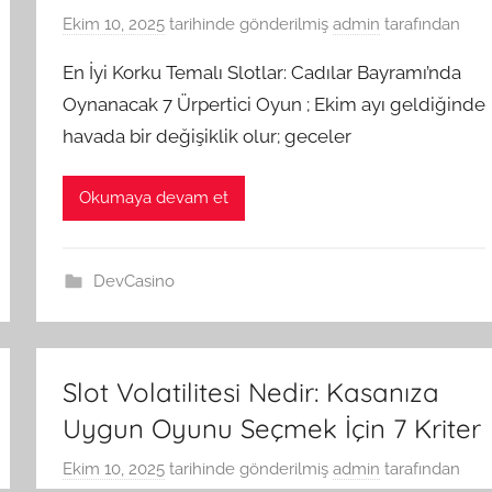
Ekim 10, 2025
tarihinde gönderilmiş
admin
tarafından
En İyi Korku Temalı Slotlar: Cadılar Bayramı’nda
Oynanacak 7 Ürpertici Oyun ; Ekim ayı geldiğinde
havada bir değişiklik olur; geceler
Okumaya devam et
DevCasino
Slot Volatilitesi Nedir: Kasanıza
Uygun Oyunu Seçmek İçin 7 Kriter
Ekim 10, 2025
tarihinde gönderilmiş
admin
tarafından