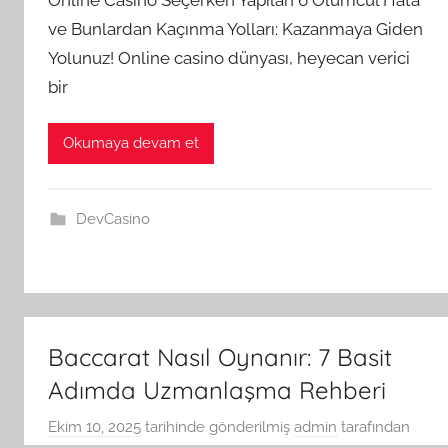
ve Bunlardan Kaçınma Yolları: Kazanmaya Giden
Yolunuz! Online casino dünyası, heyecan verici
bir
Okumaya devam et
DevCasino
Baccarat Nasıl Oynanır: 7 Basit
Adımda Uzmanlaşma Rehberi
Ekim 10, 2025
tarihinde gönderilmiş
admin
tarafından