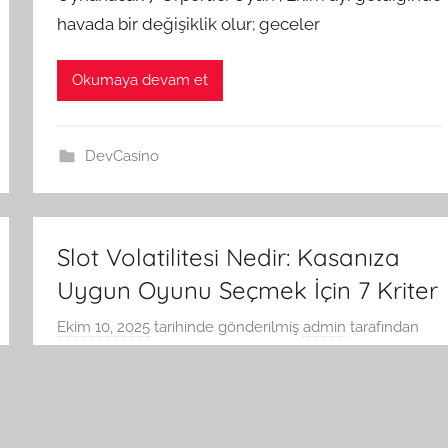
havada bir değişiklik olur; geceler
Okumaya devam et
DevCasino
Slot Volatilitesi Nedir: Kasanıza
Uygun Oyunu Seçmek İçin 7 Kriter
Ekim 10, 2025
tarihinde gönderilmiş
admin
tarafından
İki farklı slot oyununda oynadığınızı hayal edin.
Proudly powered by W
Birincisinde, neredeyse her 5-10 çevirmede bir
küçük kazançlar elde ediyor, kasanızı yavaş yavaş