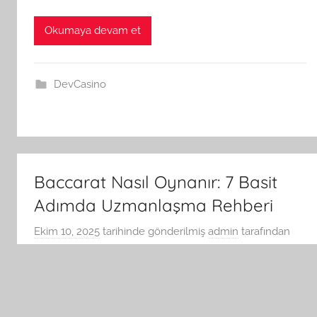
Okumaya devam et
DevCasino
Baccarat Nasıl Oynanır: 7 Basit
Adımda Uzmanlaşma Rehberi
Ekim 10, 2025
tarihinde gönderilmiş
admin
tarafından
Baccarat Nasıl Oynanır; James Bond filmlerinde,
DevCasino
lüks casinolarda, smokinli beylerin ve şık
hanımefendilerin etrafında toplandığı o gizemli