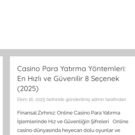
Casino Para Yatırma Yöntemleri:
En Hızlı ve Güvenilir 8 Seçenek
(2025)
Ekim 16, 2025
tarihinde gönderilmiş
admin
tarafından
Finansal Zırhınız: Online Casino Para Yatırma
İşlemlerinde Hız ve Güvenliğin Şifreleri Online
casino dünyasında heyecan dolu oyunlar ve