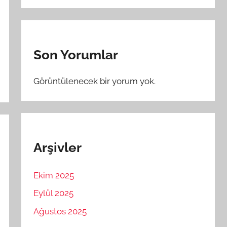
Son Yorumlar
Görüntülenecek bir yorum yok.
Arşivler
Ekim 2025
Eylül 2025
Ağustos 2025