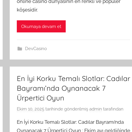
online casino dünyasının en renkli ve popüler
köşesidir.
Okumaya devam et
DevCasino
En İyi Korku Temalı Slotlar: Cadılar
Bayramı’nda Oynanacak 7
Ürpertici Oyun
Ekim 10, 2025
tarihinde gönderilmiş
admin
tarafından
En İyi Korku Temalı Slotlar: Cadılar Bayramı’nda
Oynanacak 7 Ürpertici Oyun ; Ekim ayı geldiğinde